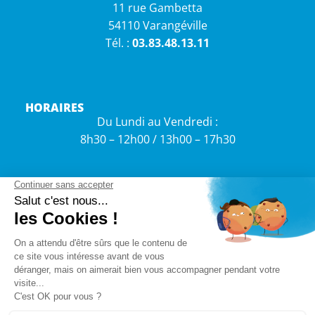
11 rue Gambetta
54110 Varangéville
Tél. :
03.83.48.13.11
HORAIRES
Du Lundi au Vendredi :
8h30 – 12h00 / 13h00 – 17h30
INFORMATIONS
CONTACTER LA MAIRIE
Accessibilité
©VILLE DE VARANGÉVILLE2026 TOUS DROITS RÉSERVÉS